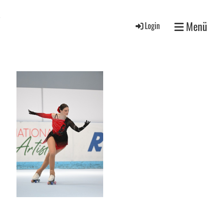
V
Menü
Login