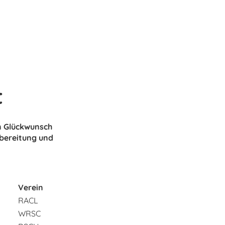
t
en Glückwunsch
rbereitung und
Verein
RACL
WRSC